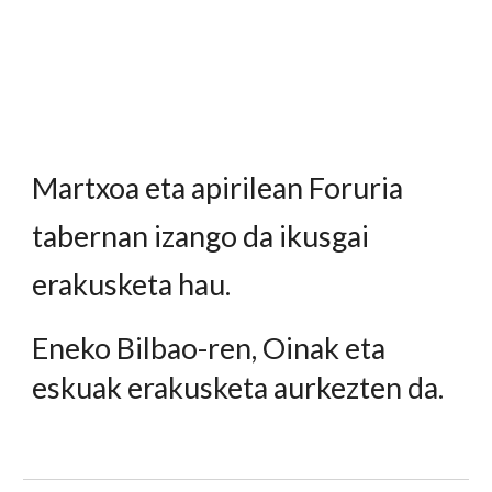
Martxoa eta apirilean Foruria
tabernan izango da ikusgai
erakusketa hau.
Eneko Bilbao-ren, Oinak eta
eskuak erakusketa aurkezten da.