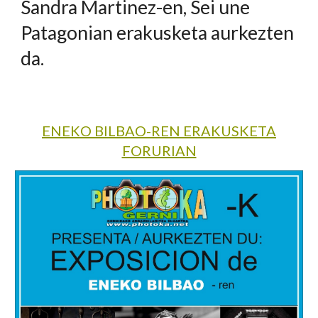
Sandra Martinez-en, Sei une
Patagonian erakusketa aurkezten
da.
ENEKO BILBAO-REN ERAKUSKETA
FORURIAN