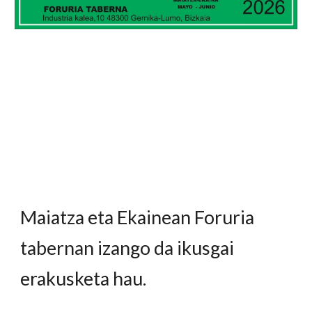
Maiatza eta Ekainean Foruria
tabernan izango da ikusgai
erakusketa hau.