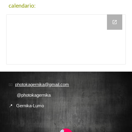
calendario:
📧
photokagernika@gmail.com
@photokagernika
📍
Gernika-Lumo